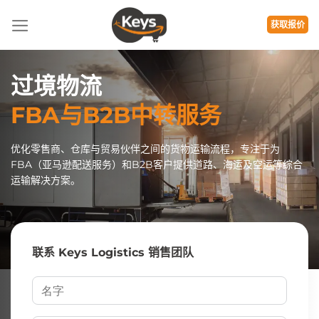
跳
到
获取报价
内
容
过境物流
FBA与B2B中转服务
优化零售商、仓库与贸易伙伴之间的货物运输流程，专注于为
FBA（亚马逊配送服务）和B2B客户提供道路、海运及空运等综合
运输解决方案。
联系 Keys Logistics 销售团队