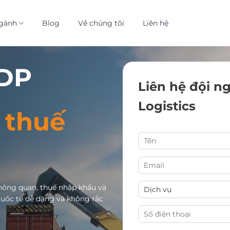
gành
Blog
Về chúng tôi
Liên hệ
DDP
Liên hệ đội n
Logistics
 thuế
hông quan, thuế nhập khẩu và
uốc tế dễ dàng và không rắc