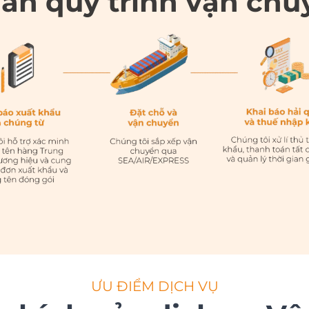
an quy trình vận ch
ƯU ĐIỂM DỊCH VỤ