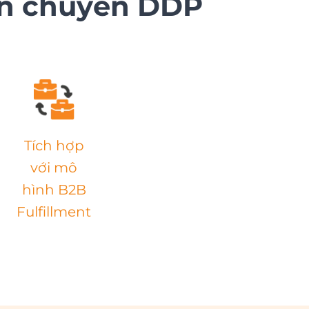
Vận chuyển DDP
Tích hợp
với mô
hình B2B
Fulfillment