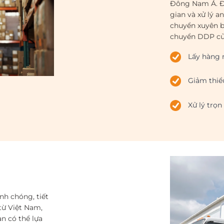
Đông Nam Á. Đ
gian và xử lý a
chuyển xuyên bi
chuyển DDP của
Lấy hàng 
Giảm thiể
Xử lý trọn
nh chóng, tiết
từ Việt Nam,
n có thể lựa