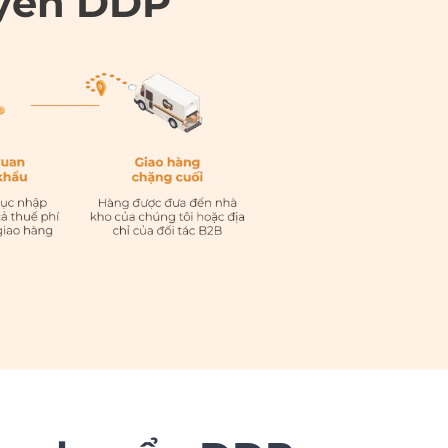
uyển DDP