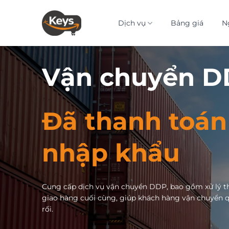
Bỏ
qua
Dịch vụ
Bảng giá
N
nội
dung
Vận chuyển 
Đã thanh toán
nhập khẩu
Cung cấp dịch vụ vận chuyển DDP, bao gồm xử lý t
giao hàng cuối cùng, giúp khách hàng vận chuyển q
rối.