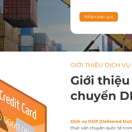
GIỚI THIỆU DỊCH VỤ
Giới thiệu
chuyển D
Dịch vụ DDP (Delivered Dut
thức vận chuyển quốc tế tron