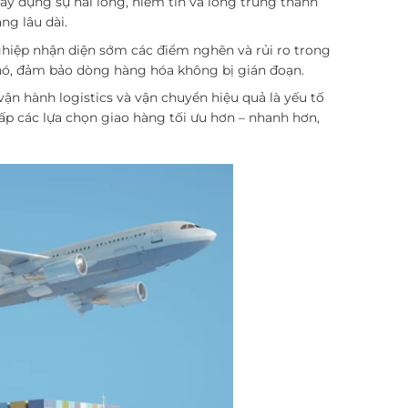
ây dựng sự hài lòng, niềm tin và lòng trung thành
ng lâu dài.
nghiệp nhận diện sớm các điểm nghẽn và rủi ro trong
hó, đảm bảo dòng hàng hóa không bị gián đoạn.
vận hành logistics và vận chuyển hiệu quả là yếu tố
cấp các lựa chọn giao hàng tối ưu hơn – nhanh hơn,