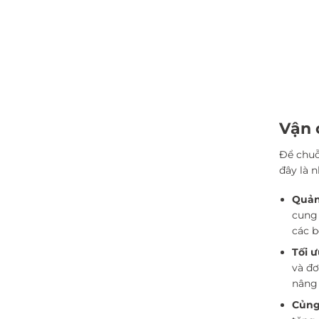
Vận 
Để chuỗ
đây là n
Quản
cung 
các b
Tối ư
và đơ
nâng 
Củng