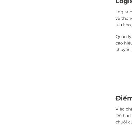
Logis
Logisti
và thôn
lưu kho
Quản lý
cao hiệ
chuyển 
Điểm
Việc ph
Dù hai 
chuỗi c