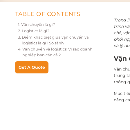
TABLE OF CONTENTS
Trong l
Vận chuyển là gì?
trình v
Logistics là gì?
chẽ, vậ
Điểm khác biệt giữa vận chuyển và
phối hợ
logistics là gì? So sánh
và lý d
Vận chuyển và logistics: Vì sao doanh
nghiệp bạn cần cả 2
Vận 
Get A Quote
Vận chu
trung t
thông q
Mục tiê
nâng ca