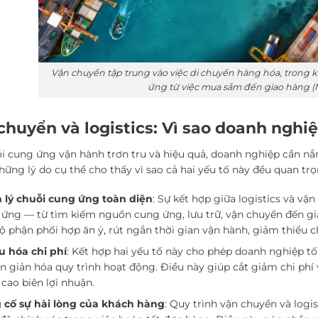
Vận chuyển tập trung vào việc di chuyển hàng hóa, trong kh
ứng từ việc mua sắm đến giao hàng (
chuyển và logistics: Vì sao doanh nghi
i cung ứng vận hành trơn tru và hiệu quả, doanh nghiệp cần nắm 
hững lý do cụ thể cho thấy vì sao cả hai yếu tố này đều quan trọ
 lý chuỗi cung ứng toàn diện
: Sự kết hợp giữa logistics và v
ứng — từ tìm kiếm nguồn cung ứng, lưu trữ, vận chuyển đến gi
ộ phận phối hợp ăn ý, rút ngắn thời gian vận hành, giảm thiểu c
u hóa chi phí
: Kết hợp hai yếu tố này cho phép doanh nghiệp tố
n giản hóa quy trình hoạt động. Điều này giúp cắt giảm chi phí
cao biên lợi nhuận.
 cố sự hài lòng của khách hàng
: Quy trình vận chuyển và logi