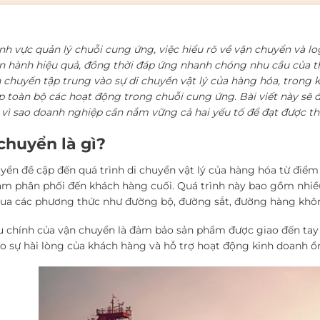
ĩnh vực quản lý chuỗi cung ứng, việc hiểu rõ về vận chuyển và lo
ận hành hiệu quả, đồng thời đáp ứng nhanh chóng nhu cầu của th
n chuyển tập trung vào sự di chuyển vật lý của hàng hóa, trong k
p toàn bộ các hoạt động trong chuỗi cung ứng. Bài viết này sẽ đ
o vì sao doanh nghiệp cần nắm vững cả hai yếu tố để đạt được t
chuyển là gì?
yển đề cập đến quá trình di chuyển vật lý của hàng hóa từ điểm
âm phân phối đến khách hàng cuối. Quá trình này bao gồm nhiề
ua các phương thức như đường bộ, đường sắt, đường hàng khô
u chính của vận chuyển là đảm bảo sản phẩm được giao đến tay
o sự hài lòng của khách hàng và hỗ trợ hoạt động kinh doanh ổn