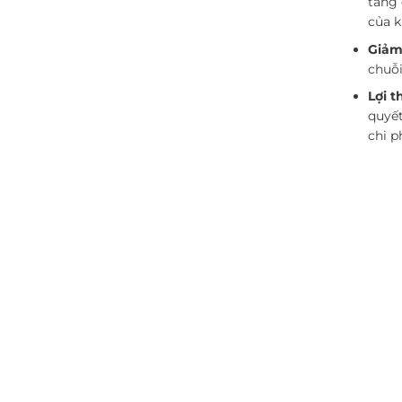
tăng 
của k
Giảm 
chuỗi
Lợi t
quyết
chi p