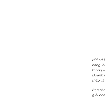
Hiểu đú
hàng là
thống —
Doanh ng
thấp và
Bạn cần
giải ph