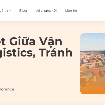
gành
Blog
Về chúng tôi
Liên hệ
t Giữa Vận
stics, Tránh
Florence