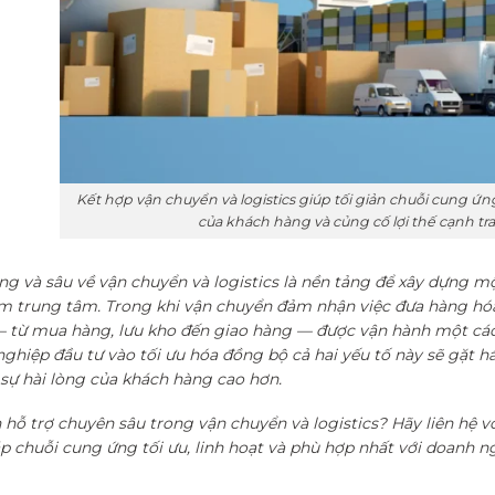
Kết hợp vận chuyển và logistics giúp tối giản chuỗi cung ứn
của khách hàng và củng cố lợi thế cạnh tr
ng và sâu về vận chuyển và logistics là nền tảng để xây dựng mộ
m trung tâm. Trong khi vận chuyển đảm nhận việc đưa hàng hóa d
 từ mua hàng, lưu kho đến giao hàng — được vận hành một cách
hiệp đầu tư vào tối ưu hóa đồng bộ cả hai yếu tố này sẽ gặt hái 
 sự hài lòng của khách hàng cao hơn.
 hỗ trợ chuyên sâu trong vận chuyển và logistics? Hãy liên hệ 
áp chuỗi cung ứng tối ưu, linh hoạt và phù hợp nhất với doanh n