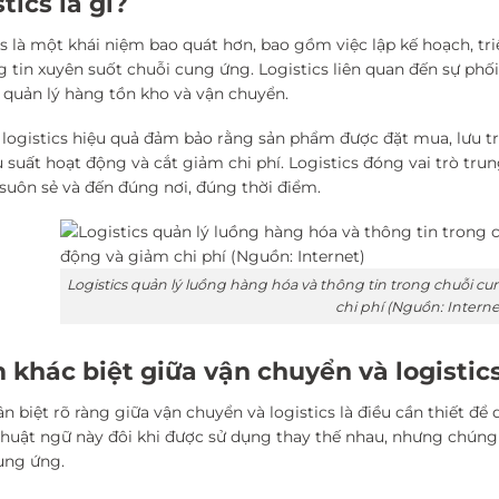
tics là gì?
cs là một khái niệm bao quát hơn, bao gồm việc lập kế hoạch, tr
g tin xuyên suốt chuỗi cung ứng. Logistics liên quan đến sự p
, quản lý hàng tồn kho và vận chuyển.
 logistics hiệu quả đảm bảo rằng sản phẩm được đặt mua, lưu t
u suất hoạt động và cắt giảm chi phí. Logistics đóng vai trò t
suôn sẻ và đến đúng nơi, đúng thời điểm.
Logistics quản lý luồng hàng hóa và thông tin trong chuỗi c
chi phí (Nguồn: Interne
 khác biệt giữa vận chuyển và logistics
ân biệt rõ ràng giữa vận chuyển và logistics là điều cần thiết đ
thuật ngữ này đôi khi được sử dụng thay thế nhau, nhưng chúng
ung ứng.