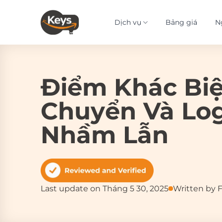
Bỏ
qua
Dịch vụ
Bảng giá
N
nội
dung
Điểm Khác Biệ
Chuyển Và Logi
Nhầm Lẫn
Last update on Tháng 5 30, 2025
Written by 