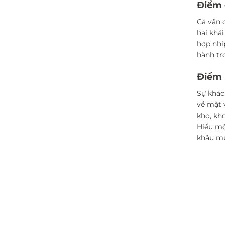
Điểm
Cả vận 
hai khá
hợp nhị
hành tr
Điểm
Sự khác
về mặt 
kho, kh
Hiểu mộ
khâu mu