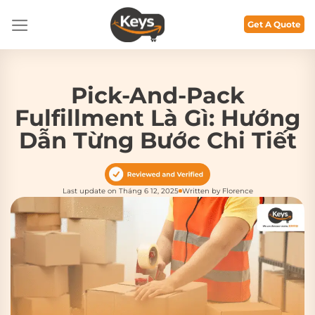
Bỏ
qua
Get A Quote
nội
dung
Pick-And-Pack
Fulfillment Là Gì: Hướng
Dẫn Từng Bước Chi Tiết
Last update on Tháng 6 12, 2025
Written by Florence