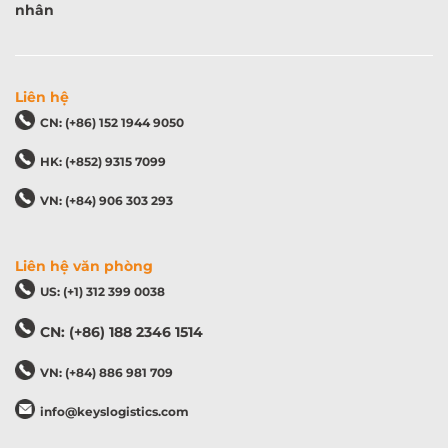
nhân
Liên hệ
CN: (+86) 152 1944 9050
HK: (+852) 9315 7099
VN: (+84) 906 303 293
Liên hệ văn phòng
US: (+1) 312 399 0038
CN: (+86) 188 2346 1514
VN: (+84) 886 981 709
info@keyslogistics.com