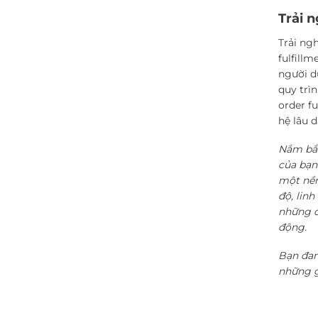
Trải 
Trải ng
fulfill
người d
quy trì
order f
hệ lâu 
Nắm bắt
của bạn
một nền
độ, linh
những c
động.
Bạn đan
những g