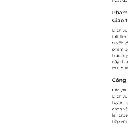
hoạt độ
Phạm 
Giao 
Dịch vụ
fulfill
tuyến v
phẩm đế
trực tu
này thư
mại điệ
Công
Các yêu
Dịch vụ
tuyến, 
chọn và
lại, or
tiếp vớ