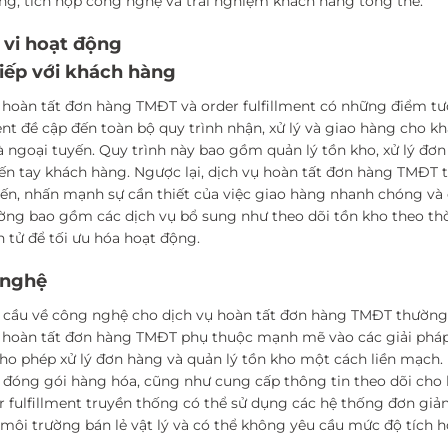
ng, tích hợp công nghệ và trải nghiệm khách hàng tổng thể:
vi hoạt động
tiếp với khách hàng
 hoàn tất đơn hàng TMĐT và order fulfillment có những điểm t
ment đề cập đến toàn bộ quy trình nhận, xử lý và giao hàng cho 
à ngoại tuyến. Quy trình này bao gồm quản lý tồn kho, xử lý đơ
n tay khách hàng. Ngược lại, dịch vụ hoàn tất đơn hàng TMĐT tậ
yến, nhấn mạnh sự cần thiết của việc giao hàng nhanh chóng và c
ờng bao gồm các dịch vụ bổ sung như theo dõi tồn kho theo thờ
n tử để tối ưu hóa hoạt động.
 nghệ
 cầu về công nghệ cho dịch vụ hoàn tất đơn hàng TMĐT thường ti
 hoàn tất đơn hàng TMĐT phụ thuộc mạnh mẽ vào các giải pháp 
cho phép xử lý đơn hàng và quản lý tồn kho một cách liền mạch
 đóng gói hàng hóa, cũng như cung cấp thông tin theo dõi cho
der fulfillment truyền thống có thể sử dụng các hệ thống đơn giả
i môi trường bán lẻ vật lý và có thể không yêu cầu mức độ tích 