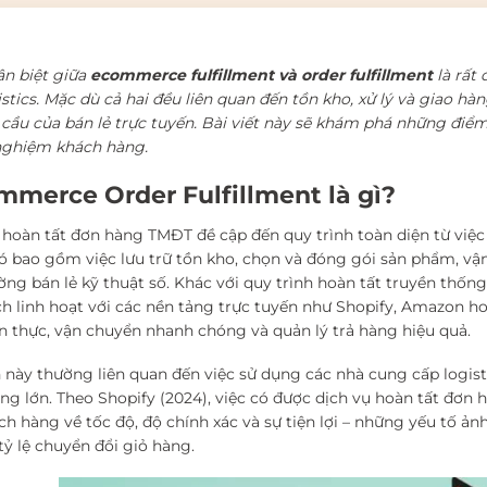
ân biệt giữa
ecommerce fulfillment và order fulfillment
là rất
istics. Mặc dù cả hai đều liên quan đến tồn kho, xử lý và giao h
 cầu của bán lẻ trực tuyến. Bài viết này sẽ khám phá những điể
 nghiệm khách hàng.
mmerce Order Fulfillment là gì?
 hoàn tất đơn hàng TMĐT đề cập đến quy trình toàn diện từ việc 
ó bao gồm việc lưu trữ tồn kho, chọn và đóng gói sản phẩm, vận c
ờng bán lẻ kỹ thuật số. Khác với quy trình hoàn tất truyền thốn
h linh hoạt với các nền tảng trực tuyến như Shopify, Amazon
an thực, vận chuyển nhanh chóng và quản lý trả hàng hiệu quả.
 này thường liên quan đến việc sử dụng các nhà cung cấp logist
ợng lớn. Theo Shopify (2024), việc có được dịch vụ hoàn tất đơn
ch hàng về tốc độ, độ chính xác và sự tiện lợi – những yếu tố ả
tỷ lệ chuyển đổi giỏ hàng.