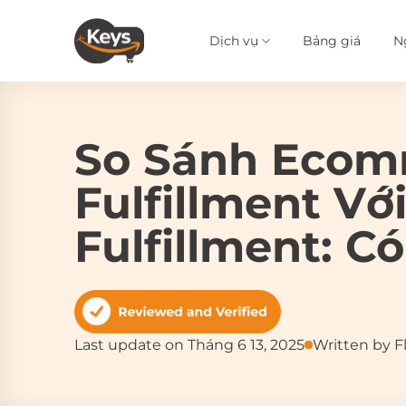
Bỏ
qua
Dịch vụ
Bảng giá
N
nội
dung
So Sánh Ecom
Fulfillment Vớ
Fulfillment: C
Last update on Tháng 6 13, 2025
Written by F