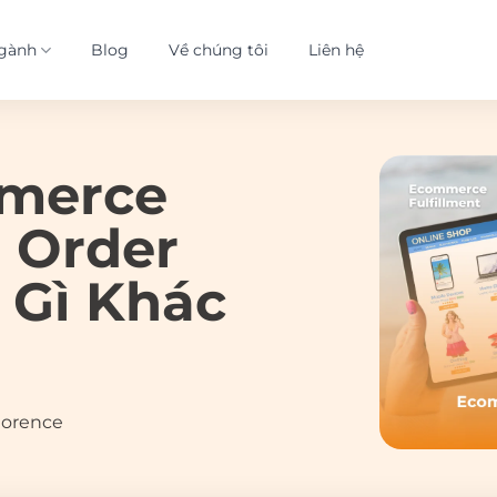
gành
Blog
Về chúng tôi
Liên hệ
merce
i Order
ó Gì Khác
lorence