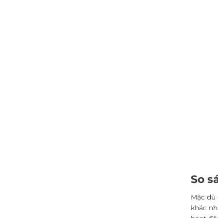
So s
Mặc dù 
khác nh