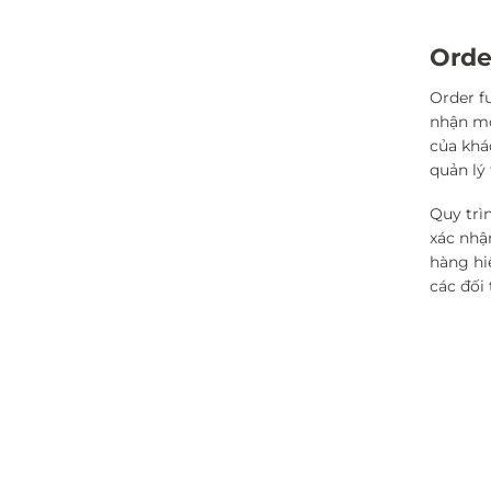
Order
Order f
nhận mộ
của khá
quản lý
Quy trì
xác nhậ
hàng hi
các đối