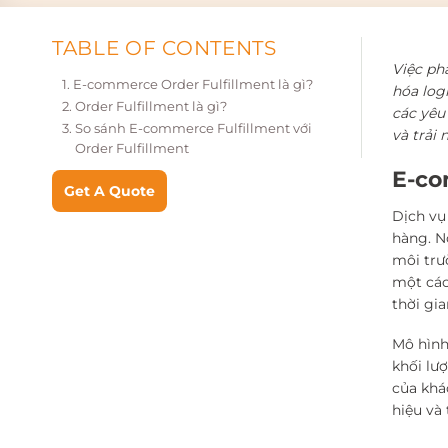
TABLE OF CONTENTS
Việc ph
E-commerce Order Fulfillment là gì?
hóa log
Order Fulfillment là gì?
các yêu
So sánh E-commerce Fulfillment với
và trải
Order Fulfillment
E-co
Get A Quote
Dịch vụ
hàng. N
môi trư
một các
thời gi
Mô hình
khối lư
của khá
hiệu và 